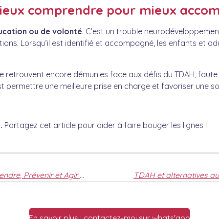
mieux comprendre pour mieux acco
ucation ou de volonté
. C’est un trouble neurodéveloppementa
motions. Lorsqu’il est identifié et accompagné, les enfants et
se retrouvent encore démunies face aux défis du TDAH, faute
 permettre une meilleure prise en charge et favoriser une soc
.
Partagez cet article pour aider à faire bouger les lignes !
Burnout parental et TDAH : Comprendre, Prévenir et Agir pour les familles
En savoir plus : contactez-moi sur whats'app