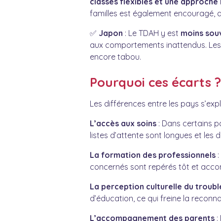
classes flexibles et une approche 
familles est également encouragé, av
✅
Japon
: Le TDAH y est
moins sou
aux comportements inattendus. Les pa
encore tabou.
Pourquoi ces écarts ?
Les différences entre les pays s’expl
L’accès aux soins
: Dans certains pay
listes d’attente sont longues et le
La formation des professionnels
:
concernés sont repérés tôt et acc
La perception culturelle du troubl
d’éducation, ce qui freine la recon
L’accompagnement des parents
: