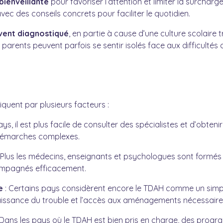
bienveillante
pour favoriser l’attention et limiter la surcha
ec des conseils concrets pour faciliter le quotidien.
vent diagnostiqué
, en partie à cause d’une culture scolaire t
rents peuvent parfois se sentir isolés face aux difficultés de
iquent par plusieurs facteurs :
s, il est plus facile de consulter des spécialistes et d’obtenir 
s démarches complexes.
 Plus les médecins, enseignants et psychologues sont formés 
ompagnés efficacement.
e
: Certains pays considèrent encore le TDAH comme un simpl
naissance du trouble et l’accès aux aménagements nécessaire
 Dans les pays où le TDAH est bien pris en charge, des pro