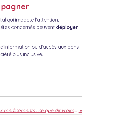
mpagner
l qui impacte l’attention,
 adultes concernés peuvent
déployer
 d’information ou d’accès aux bons
iété plus inclusive.
TDAH et alternatives aux médicaments : ce que dit vraiment la science
»