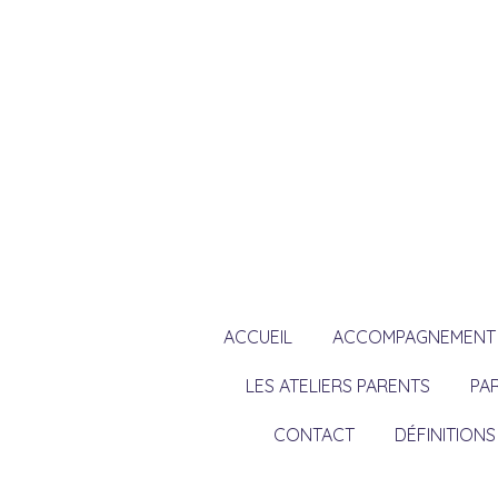
Passer
au
contenu
principal
ACCUEIL
ACCOMPAGNEMENT P
LES ATELIERS PARENTS
PA
CONTACT
DÉFINITIONS