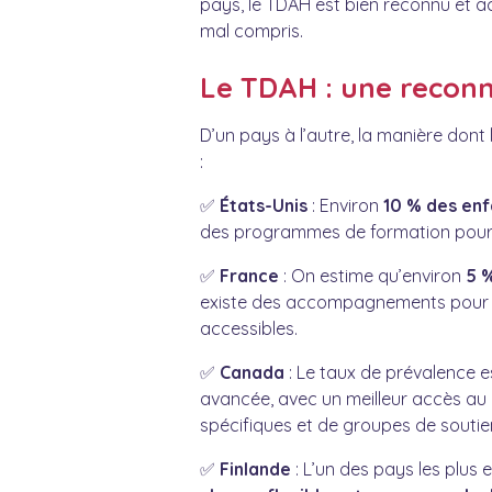
pays, le TDAH est bien reconnu et a
mal compris.
Le TDAH : une reconn
D’un pays à l’autre, la manière dont
:
✅
États-Unis
: Environ
10 % des enf
des programmes de formation pour l
✅
France
: On estime qu’environ
5 
existe des accompagnements pour le
accessibles.
✅
Canada
: Le taux de prévalence 
avancée, avec un meilleur accès au
spécifiques et de groupes de soutie
✅
Finlande
: L’un des pays les plus