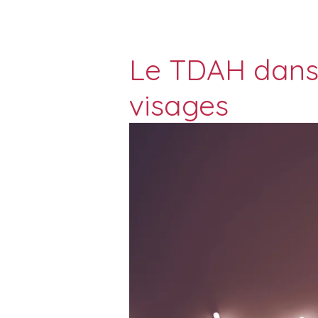
Le TDAH dans 
visages