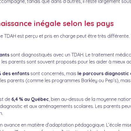
ccompagné, tandis que dans d’autres, il reste largement sous
aissance inégale selon les pays
 le TDAH est perçu et pris en charge peut être très différen
ants
sont diagnostiqués avec un TDAH. Le traitement médicam
es parents sont souvent proposés pour les aider à mieux a
% des enfants
sont concernés, mais
le parcours diagnostic
s parents (comme les programmes Barkley ou Pep’s), mais i
est de
6,4 % au Québec
, bien au-dessus de la moyenne national
 diagnostic et aux aménagements scolaires. Les parents peuv
n.
 en avance en matière d’adaptation pédagogique. L’école mis