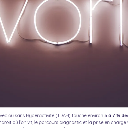
n avec ou sans Hyperactivité (TDAH) touche environ
5 à 7 % de
ndroit où l’on vit, le parcours diagnostic et la prise en char