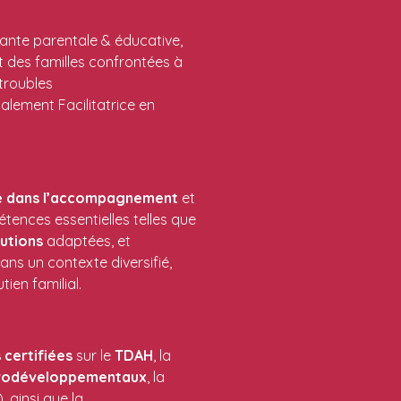
nte parentale & éducative,
 des familles confrontées à
 troubles
lement Facilitatrice en
e
dans
l’accompagnement
et
étences essentielles telles que
lutions
adaptées, et
dans un contexte diversifié,
ien familial.
s
certifiées
sur le
TDAH
, la
rodéveloppementaux
, la
 ainsi que la