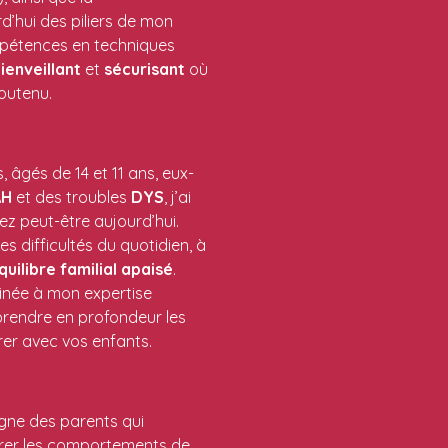
rd’hui des piliers de mon
pétences en techniques
ienveillant
et
sécurisant
où
outenu.
 âgés de 14 et 11 ans, eux-
AH
et des troubles
DYS
, j’ai
ez peut-être aujourd’hui.
es difficultés du quotidien, à
quilibre
familial
apaisé
.
inée à mon expertise
rendre en profondeur les
rer avec vos enfants.
gne des parents qui
rer les comportements de