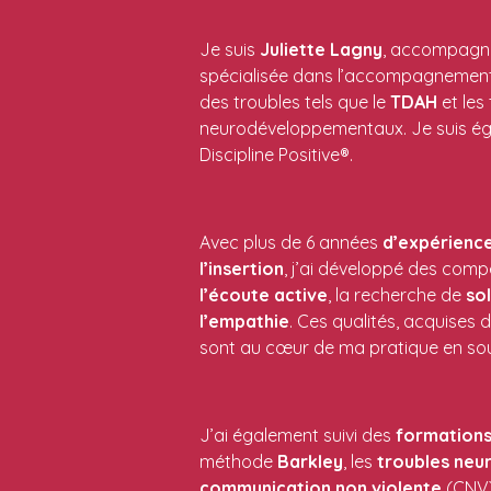
Je suis
Juliette
Lagny
, accompagna
spécialisée dans l’accompagnement
des troubles tels que le
TDAH
et les
neurodéveloppementaux. Je suis éga
Discipline Positive®.
Avec plus de 6 années
d’expérienc
l’insertion
, j’ai développé des comp
l’écoute
active
, la recherche de
so
l’empathie
. Ces qualités, acquises 
sont au cœur de ma pratique en sout
J’ai également suivi des
formation
méthode
Barkley
, les
troubles
neu
communication
non
violente
(CNV),