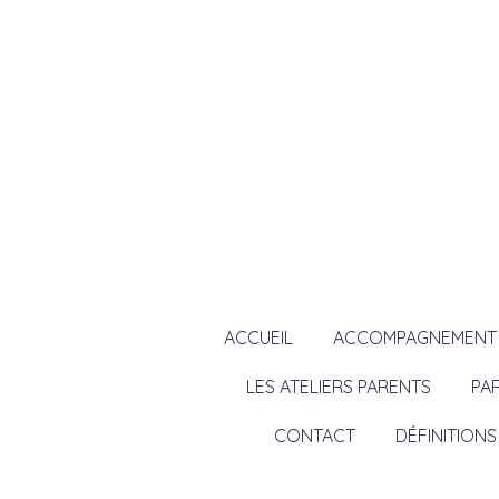
Passer
au
contenu
principal
ACCUEIL
ACCOMPAGNEMENT P
LES ATELIERS PARENTS
PA
CONTACT
DÉFINITIONS