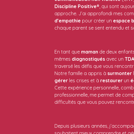
Discipline
Positive
®, qui sont aujou
approche. J’ai approfondi mes com
d’empathie
pour créer un
espace
b
chaque parent se sent entendu et s
En tant que
maman
de deux enfants,
mêmes
diagnostiqués
avec un
TD
traversé les défis que vous rencontr
Notre famille a appris à
surmonter
l
gérer
les crises et à
restaurer
un
é
Cette expérience personnelle, comb
professionnelle, me permet de comp
difficultés que vous pouvez rencont
Depuis plusieurs années, j’accompa
souhaitent mieux comprendre et gé