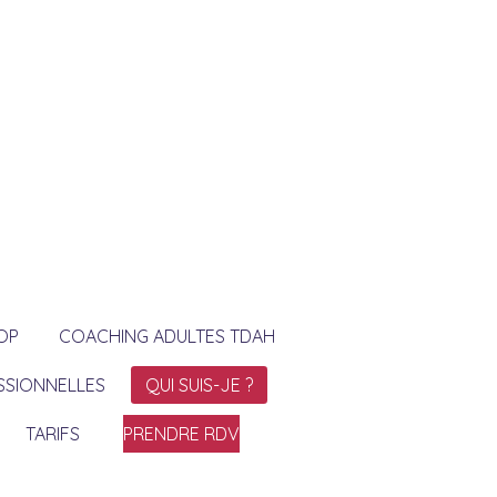
OP
COACHING ADULTES TDAH
SSIONNELLES
QUI SUIS-JE ?
TARIFS
PRENDRE RDV