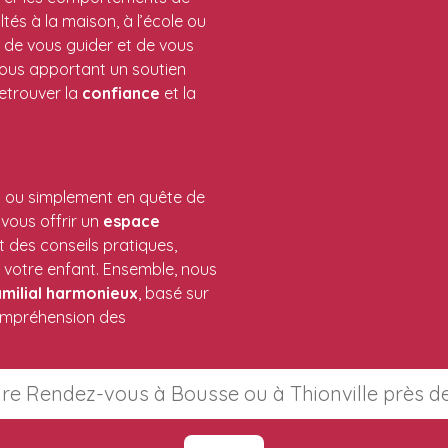
ultés à la maison, à l’école ou
t de vous guider et de vous
 vous apportant un soutien
etrouver la
confiance
et la
t ou simplement en quête de
r vous offrir un
espace
t des conseils pratiques,
 votre enfant. Ensemble, nous
milial
harmonieux
, basé sur
compréhension des
re Rendez-vous à Bousse ou à Thionville près d