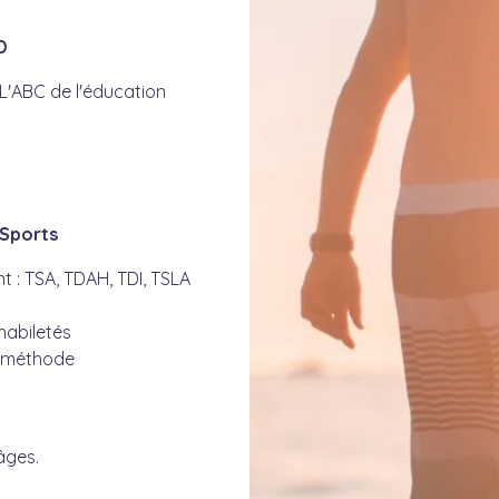
D
 L'ABC de l'éducation
 Sports
 : TSA, TDAH, TDI, TSLA
abiletés
 méthode
âges.